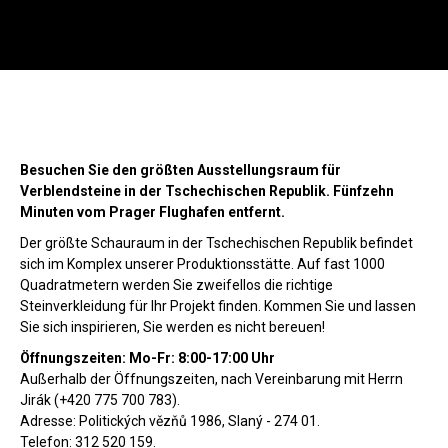
Menu
SU
Wild Stone
Showroom
Suc
Beratung DE:
+49 171 866 39 64
,
Besuchen Sie den größten Ausstellungsraum für
Beratung AT:
+43 699 1022 36 86
Verblendsteine in der Tschechischen Republik. Fünfzehn
(Werktags 8 – 17 Uhr)
Minuten vom Prager Flughafen entfernt.
Der größte Schauraum in der Tschechischen Republik befindet
sich im Komplex unserer Produktionsstätte. Auf fast 1000
Quadratmetern werden Sie zweifellos die richtige
Steinverkleidung für Ihr Projekt finden. Kommen Sie und lassen
Sie sich inspirieren, Sie werden es nicht bereuen!
Öffnungszeiten: Mo-Fr: 8:00-17:00 Uhr
Außerhalb der Öffnungszeiten, nach Vereinbarung mit Herrn
Jirák (+420 775 700 783).
Adresse: Politických vězňů 1986, Slaný - 274 01.
Telefon: 312 520 159.