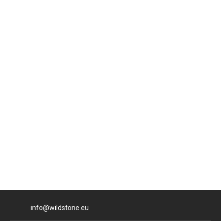
E-Mailadresse
info@wildstone.eu