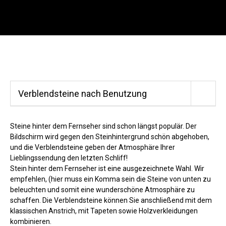
Menu
SU
Wild Stone
Stein hinter dem Fernsehen
Suc
Zurück
Verblendsteine nach Benutzung
Beratung DE:
+49 171 866 39 64
,
Beratung AT:
+43 699 1022 36 86
Steine hinter dem Fernseher sind schon längst populär. Der
(Werktags 8 – 17 Uhr)
Bildschirm wird gegen den Steinhintergrund schön abgehoben,
und die Verblendsteine geben der Atmosphäre Ihrer
Lieblingssendung den letzten Schliff!
Stein hinter dem Fernseher ist eine ausgezeichnete Wahl. Wir
empfehlen, (hier muss ein Komma sein die Steine von unten zu
beleuchten und somit eine wunderschöne Atmosphäre zu
schaffen. Die Verblendsteine können Sie anschließend mit dem
klassischen Anstrich, mit Tapeten sowie Holzverkleidungen
kombinieren.