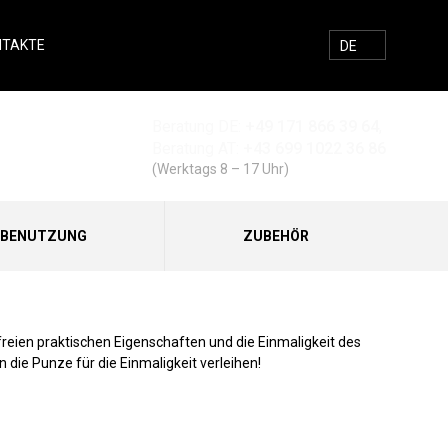
NTAKTE
E-MAIL
FACEBOOK
INSTAGRAM
SUCHEN
DE
Beratung DE:
+49 171 866 39 64
,
Suchen
Beratung AT:
+43 699 1022 36 86
(Werktags 8 – 17 Uhr)
 BENUTZUNG
ZUBEHÖR
eien praktischen Eigenschaften und die Einmaligkeit des
die Punze für die Einmaligkeit verleihen!