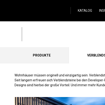
Wild Stone
KATALOG
INS
Stein am Wohnhaus
Zurück
PRODUKTE
VERBLEND
Wohnhäuser müssen originell und einzigartig sein. Verblendst
Seit langem erfreuen sich Verblendsteine bei den Developer
Designs sind hierbei der große Vorteil. Und immer mehr Kunde